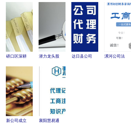
济学院
神器使用指
出手百万医
炒黄金app
2014届专
南 从成本
疗险或将改
前十名单
业学位硕士
估算到资金
动？理性看
2021更新
毕业生就业
回笼全解析
待停售风波
版
报告
硚口区深耕
潜力龙头股
达日县公司
漯河公司法
财务三十载
浮现 暴涨
注册与财务
人变更全流
以专业咨询
一触即发，
咨询服务指
程指南 专
服务赋能企
这20只新势
南
业代办服务
业稳健发展
力名单请收
与财务注意
藏
事项
新公司成立
襄阳慧易通
如何有效降
财务咨.