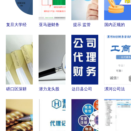
复旦大学经
亚马逊财务
提示 监管
国内正规的
济学院
神器使用指
出手百万医
炒黄金app
2014届专
南 从成本
疗险或将改
前十名单
业学位硕士
估算到资金
动？理性看
2021更新
毕业生就业
回笼全解析
待停售风波
版
报告
硚口区深耕
潜力龙头股
达日县公司
漯河公司法
财务三十载
浮现 暴涨
注册与财务
人变更全流
以专业咨询
一触即发，
咨询服务指
程指南 专
服务赋能企
这20只新势
南
业代办服务
业稳健发展
力名单请收
与财务注意